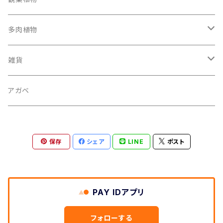
多肉植物
パキポディウム
雑貨
ユーフォルビア
鉢
アガベ
サボテン
その他
保存
シェア
LINE
ポスト
その他
アロエ
PAY IDアプリ
フォローする