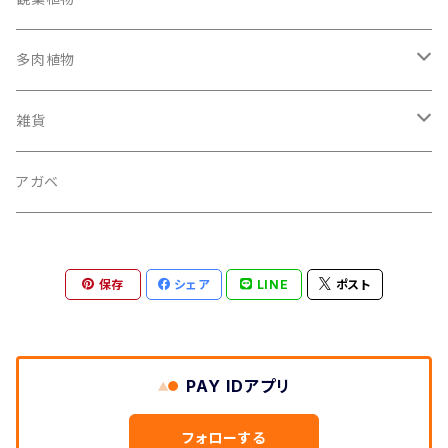
多肉植物
パキポディウム
雑貨
ユーフォルビア
鉢
アガベ
サボテン
その他
保存
シェア
LINE
ポスト
その他
アロエ
PAY IDアプリ
フォローする